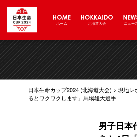
バスケットボール男子日本代表チーム国
HOME
HOKKAIDO
NEW
ホーム
北海道大会
ニュー
日本生命カップ2024 (北海道大会)
現地レ
るとワクワクします」馬場雄大選手
男子日本代