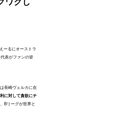
クワクし
たえーるにオーストラ
本代表がファンの皆
は長崎ヴェルカに在
利に対して貪欲にチ
、Bリーグが世界と