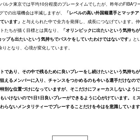
ルク東京では平均10分程度のプレータイムでしたが、昨年のFIBAワ
ーグでの出場機会は半減しますが、
「レベルの高い外国籍選手とマッチア
ています」
と与えられた中で全力を発揮し、成長につなげています。仲
トたちが描く目標とは異なり、
「オリンピックに出たいという気持ちが
ドカップも出たいという気持ちでバスケをしていたわけではないです」
と
余りとなり、心境が変化しています。
トであり、その中で残るために良いプレーをし続けたいという気持ちが
狙えるメンバーに入り、チャンスをつかめるのも今いる選手だけなので
特別な位置づけになっていますが、そこだけにフォーカスしないように
もいけないので1日1日良いプレーができるように心がけています。ミ
わらないメンタリティーでプレーすることだけを今はを意識しています