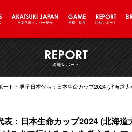
際強化試合 2024 北海道大会
S
AKATSUKI JAPAN
GAME
REPORT
B
ス
日本代表メンバー紹介
日程・結果
現地レポート
REPORT
現地レポート
ポート
男子日本代表：日本生命カップ2024 (北海道
表：日本生命カップ2024 (北海道