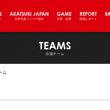
際強化試合 2024 北海道大会
S
AKATSUKI JAPAN
GAME
REPORT
B
ス
日本代表メンバー紹介
日程・結果
現地レポート
TEAMS
出場チーム
ーム