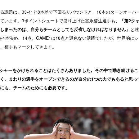
課題は、33-41と8本差で下回るリバウンドと、16本のターンオーバ
ています。3ポイントシュートで盛り上げた富永啓生選手も、
「第2ク
しまったのは、自分もチームとしても反省しなければなりません」
と述
を4本決め、14点。GAME1は18点と遜色ない活躍でしたが、世界的に
、相手もマークしてきます。
ッシャーをかけられることはたくさんありました。その中で動き続ける
く、まわりの選手をオープンできるのが自分の1つの力でもあると思っ
にも、チームのためにも必要です」