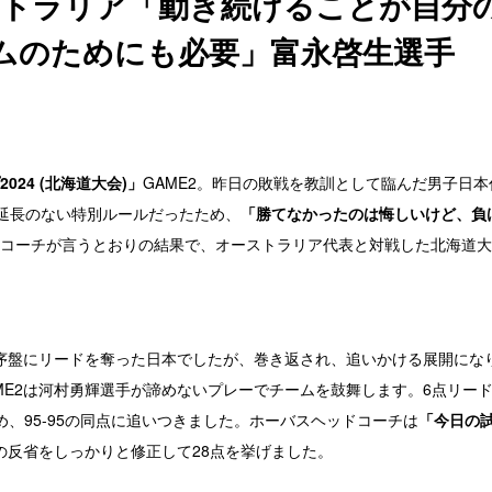
ーストラリア「動き続けることが自分
ムのためにも必要」富永啓生選手
024 (北海道大会)」
GAME2。昨日の敗戦を教訓として臨んだ男子日本
5。延長のない特別ルールだったため、
「勝てなかったのは悔しいけど、負
コーチが言うとおりの結果で、オーストラリア代表と対戦した北海道大
序盤にリードを奪った日本でしたが、巻き返され、追いかける展開にな
ME2は河村勇輝選手が諦めないプレーでチームを鼓舞します。6点リー
め、95-95の同点に追いつきました。ホーバスヘッドコーチは
「今日の
1の反省をしっかりと修正して28点を挙げました。