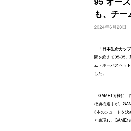
95 オ
も、チー
2024年6月23日
「日本生命カップ2
間を終えて95-9
ム・ホーバスヘッド
した。
GAME1同様に、
樫勇樹選手が、GA
3本のシュートを決
と表現し、GAME