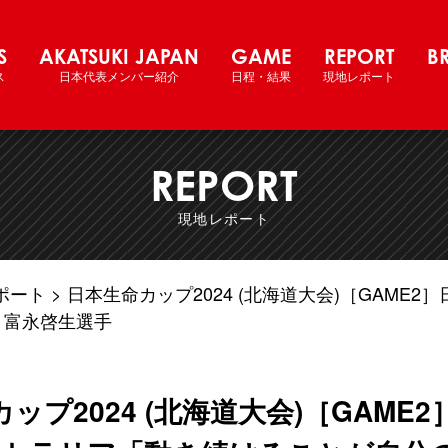
際強化試合 2024 北海道大会
S
AKATSUKI JAPAN
GAME
REPORT
B
ス
日本代表メンバー紹介
日程・結果
現地レポート
REPORT
現地レポート
ポート
日本生命カップ2024 (北海道大会)［GAME2
」富永啓生選手
ップ2024 (北海道大会)［GAME2］