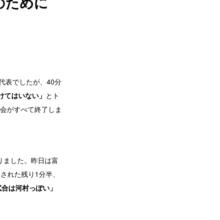
のために
代表でしたが、40分
けてはいない」
とト
会がすべて終了しま
りました。昨日は富
ドされた残り1分半、
試合は河村っぽい」