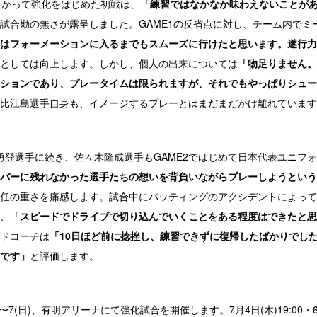
向かって強化をはじめた初戦は、
「練習ではなかなか味わえないことが
試合勘の無さが露呈しました。GAME1の反省点に対し、チーム内でミ
はフォーメーションに入るまでもスムーズに行けたと思います。遂行力
としては向上します。しかし、個人の出来については
「物足りません。
ションであり、プレータイムは限られますが、それでもやっぱりシュー
比江島選手自身も、イメージするプレーとはまだまだかけ離れています
勇登選手に続き、佐々木隆成選手もGAME2ではじめて日本代表ユニフ
バーに残れなかった選手たちの想いを背負いながらプレーしようという
任の重さを痛感します。試合中にバッティングのアクシデントによって
、
「スピードでドライブで切り込んでいくことをある程度はできたと思
ドコーチは
「10日ほど前に捻挫し、練習できずに復帰したばかりでし
です」
と評価します。
7(日)、有明アリーナにて強化試合を開催します。7月4日(木)19:00・6日