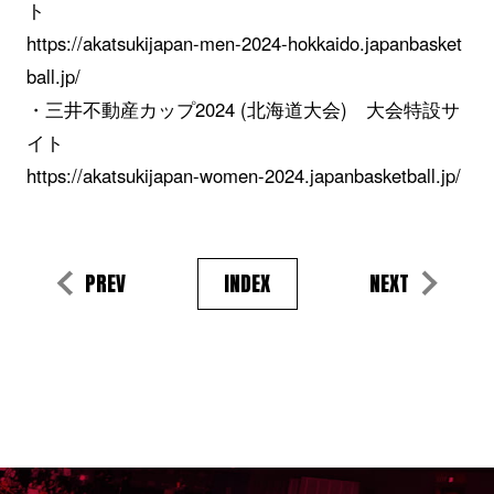
ト
https://akatsukijapan-men-2024-hokkaido.japanbasket
ball.jp/
・三井不動産カップ2024 (北海道大会) 大会特設サ
イト
https://akatsukijapan-women-2024.japanbasketball.jp/
PREV
INDEX
NEXT