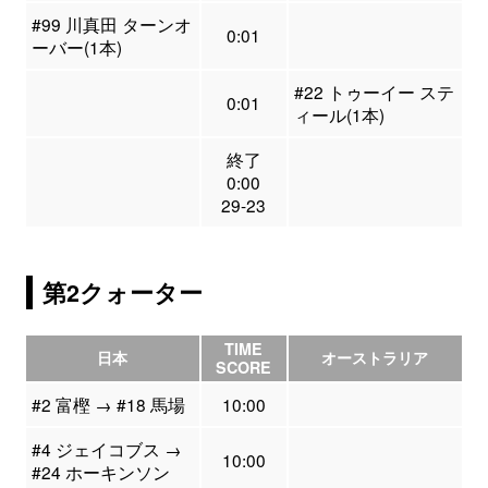
#99 川真田 ターンオ
0:01
ーバー(1本)
#22 トゥーイー ステ
0:01
ィール(1本)
終了
0:00
29-23
第2クォーター
TIME
日本
オーストラリア
SCORE
#2 富樫 → #18 馬場
10:00
#4 ジェイコブス →
10:00
#24 ホーキンソン