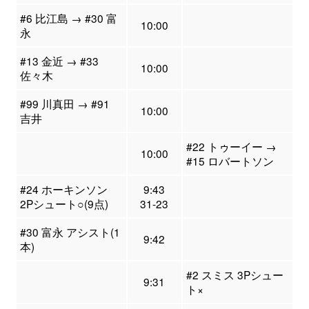
#6 比江島 → #30 富
10:00
永
#13 金近 → #33
10:00
佐々木
#99 川真田 → #91
10:00
吉井
#22 トゥーイー →
10:00
#15 ロバートソン
#24 ホーキンソン
9:43
2Pシュート○(9点)
31-23
#30 富永 アシスト(1
9:42
本)
#2 スミス 3Pシュー
9:31
ト×