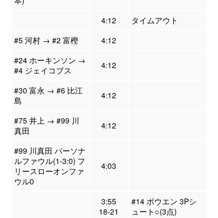
4:12
タイムアウト
#5 河村 → #2 富樫
4:12
#24 ホーキンソン →
4:12
#4 ジェイコブス
#30 富永 → #6 比江
4:12
島
#75 井上 → #99 川
4:12
真田
#99 川真田 パーソナ
ルファウル(1-3:0) フ
4:03
リースローオンファ
ウル0
3:55
#14 ボウエン 3Pシ
18-21
ュート○(3点)