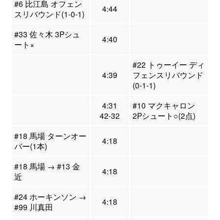
#6 比江島 オフェン
4:44
スリバウンド(1-0-1)
#33 佐々木 3Pシュ
4:40
ート×
#22 トゥーイー ディ
4:39
フェンスリバウンド
(0-1-1)
4:31
#10 マクキャロン
42-32
2Pシュート○(2点)
#18 馬場 ターンオー
4:18
バー(1本)
#18 馬場 → #13 金
4:18
近
#24 ホーキンソン →
4:18
#99 川真田